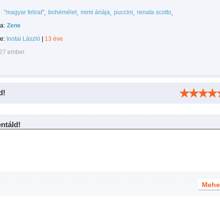
"magyar felirat"
bohémélet
mimi áriája
puccini
renata scotto
a:
Zene
te:
Inotai László
|
13 éve
027 ember.
d!
táld!