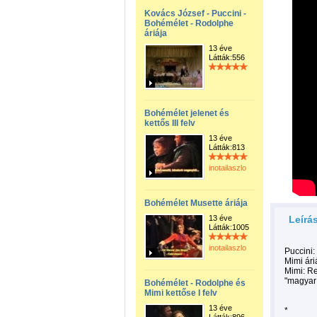
Kovács József - Puccini -
Bohémélet - Rodolphe
áriája
13 éve
Látták:556
Bohémélet jelenet és
kettős III felv
13 éve
Látták:813
inotailaszlo
Bohémélet Musette áriája
13 éve
Leírá
Látták:1005
inotailaszlo
Puccini
Mimi ári
Mimi: Re
"magyar 
Bohémélet - Rodolphe és
Mimi kettőse I felv
13 éve
*