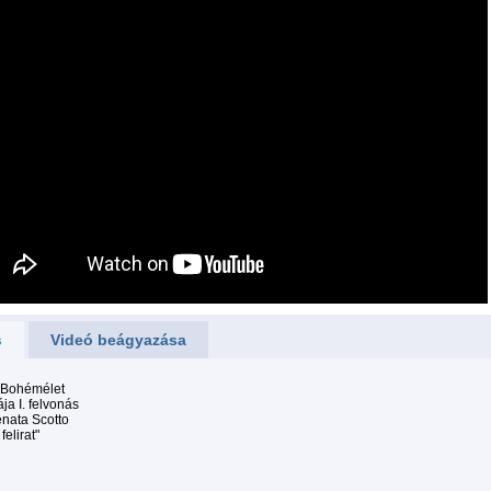
s
Videó beágyazása
: Bohémélet
ája I. felvonás
nata Scotto
felirat"