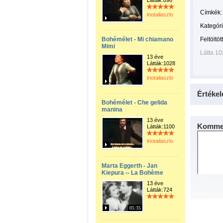
Látták:896
Címkék:
inotailaszlo
Kategóri
Bohémélet - Mi chiamano
Feltöltöt
Mimi
Látta 1
13 éve
Látták:1028
inotailaszlo
Értékel
Bohémélet - Che gelida
manina
13 éve
Kommen
Látták:1100
inotailaszlo
Marta Eggerth - Jan
Kiepura -- La Bohème
13 éve
Látták:724
05:35