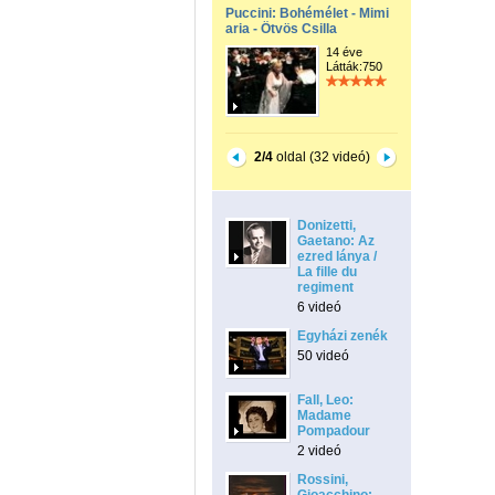
Puccini: Bohémélet - Mimi
aria - Ötvös Csilla
14 éve
Látták:750
2/4
oldal (32 videó)
Donizetti,
Gaetano: Az
ezred lánya /
La fille du
regiment
6 videó
Egyházi zenék
50 videó
Fall, Leo:
Madame
Pompadour
2 videó
Rossini,