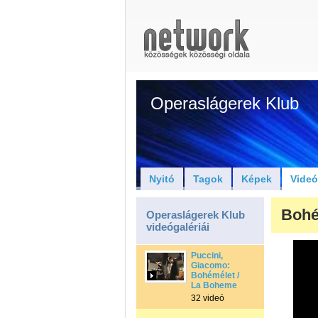
Operaslágerek Klub
Nyitó
Tagok
Képek
Vide
Bohé
Operaslágerek Klub
videógalériái
Puccini,
Giacomo:
Bohémélet /
La Boheme
32 videó