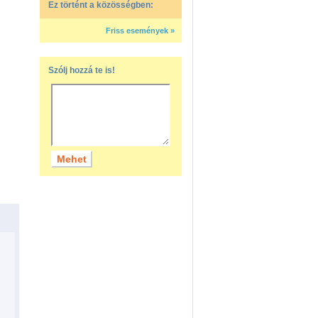
Ez történt a közösségben:
Friss események »
Szólj hozzá te is!