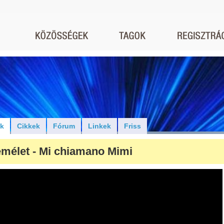
ók
Cikkek
Fórum
Linkek
Friss
mélet - Mi chiamano Mimi