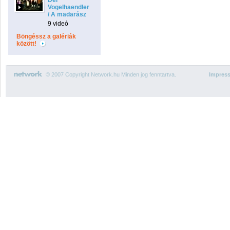
Der
Vogelhaendler
/ A madarász
9 videó
Böngéssz a galériák
között!
© 2007 Copyright Network.hu Minden jog fenntartva.
Impres