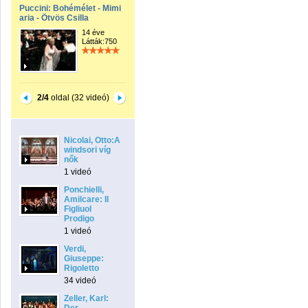
Puccini: Bohémélet - Mimi
aria - Ötvös Csilla
14 éve
Látták:750
2/4
oldal (32 videó)
Nicolai, Otto:A
windsori víg
nők
1 videó
Ponchielli,
Amilcare: II
Figliuol
Prodigo
1 videó
Verdi,
Giuseppe:
Rigoletto
34 videó
Zeller, Karl: