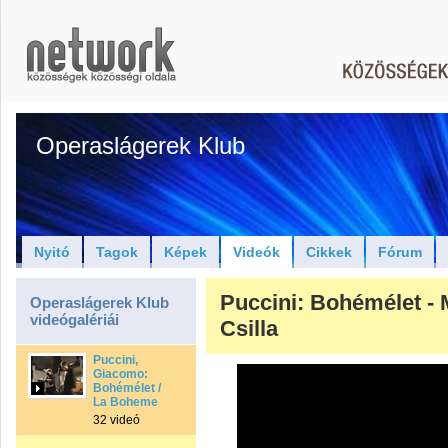
Operaslágerek Klub
Nyitó
Tagok
Képek
Videók
Cikkek
Fórum
Puccini: Bohémélet - 
Operaslágerek Klub
videógalériái
Csilla
Puccini,
Giacomo:
Bohémélet /
La Boheme
32 videó