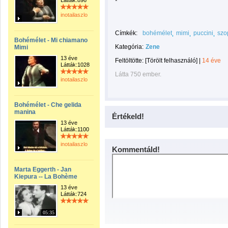
Látták:896
*
inotailaszlo
Címkék:
bohémélet
mimi
puccini
szo
Bohémélet - Mi chiamano
Kategória:
Zene
Mimi
13 éve
Feltöltötte:
[Törölt felhasználó]
|
14 éve
Látták:1028
Látta 750 ember.
inotailaszlo
Bohémélet - Che gelida
manina
Értékeld!
13 éve
Látták:1100
inotailaszlo
Kommentáld!
Marta Eggerth - Jan
Kiepura -- La Bohème
13 éve
Látták:724
05:35