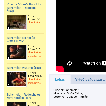
Kovács József - Puccini -
Bohémélet - Rodolphe
áriája
13 éve
Látták:556
Bohémélet jelenet és
kettős III felv
13 éve
Látták:813
inotailaszlo
Bohémélet Musette áriája
13 éve
Látták:1005
Leírás
Videó beágyazása
inotailaszlo
Puccini: Bohémélet
Mimi ária: Ötvös Csilla,
Bohémélet - Rodolphe és
Vezényel: Benedek Tamás
Mimi kettőse I felv
13 éve