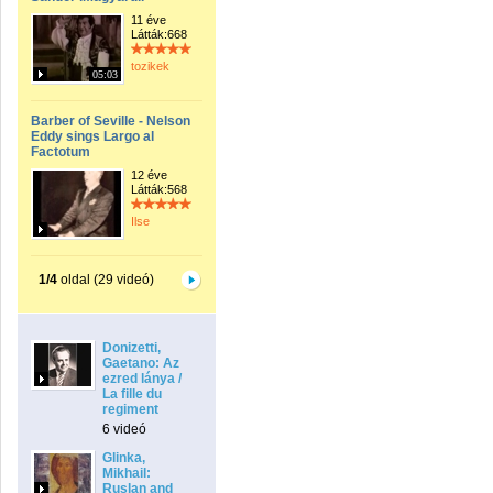
11 éve
Látták:668
tozikek
05:03
Barber of Seville - Nelson
Eddy sings Largo al
Factotum
12 éve
Látták:568
Ilse
1/4
oldal (29 videó)
Donizetti,
Gaetano: Az
ezred lánya /
La fille du
regiment
6 videó
Glinka,
Mikhail:
Ruslan and