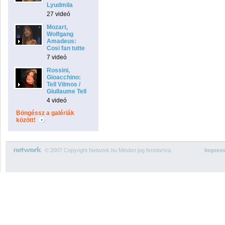
Lyudmila
27 videó
Mozart,
Wolfgang
Amadeus:
Cosi fan tutte
7 videó
Rossini,
Gioacchino:
Tell Vilmos /
Giullaume Tell
4 videó
Böngéssz a galériák
között!
© 2007 Copyright Network.hu Minden jog fenntartva.
Impres