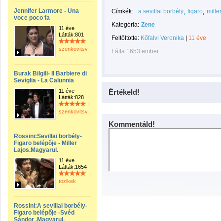
Jennifer Larmore - Una
Címkék:
a sevillai borbély
figaro
mille
voce poco fa
Kategória:
Zene
11 éve
Látták:801
Feltöltötte:
Kőfalvi Veronika
|
11 éve
szenkovitsviktor
Látta 1653 ember.
Burak Bilgili- Il Barbiere di
Seviglia - La Calunnia
11 éve
Értékeld!
Látták:828
szenkovitsviktor
Kommentáld!
Rossini:Sevillai borbély-
Figaro belépője - Miller
Lajos.Magyarul.
11 éve
Látták:1654
tozikek
Rossini:A sevillai borbély-
Figaro belépője -Svéd
Sándor .Magyarul.