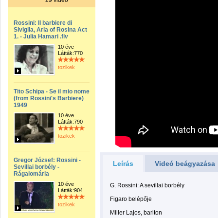
29 videó
Rossini: Il barbiere di
Siviglia, Aria of Rosina Act
1. - Julia Hamari .flv
10 éve
Látták:770
tozikek
Tito Schipa - Se il mio nome
(from Rossini's Barbiere)
1949
10 éve
Látták:790
tozikek
Gregor József: Rossini -
Leírás
Videó beágyazása
Sevillai borbély -
Rágalomária
10 éve
G. Rossini: A sevillai borbély
Látták:904
Figaro belépője
tozikek
Miller Lajos, bariton