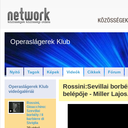
Operaslágerek Klub
Nyitó
Tagok
Képek
Videók
Cikkek
Fórum
Rossini:Sevillai borbé
Operaslágerek Klub
videógalériái
belépője - Miller Lajo
Rossini,
Gioacchino:
Szevillai
borbély / Il
barbiere di
Siviglia