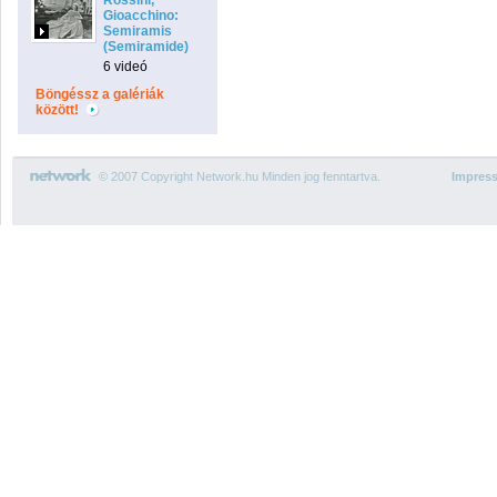
Rossini,
Gioacchino:
Semiramis
(Semiramide)
6 videó
Böngéssz a galériák
között!
© 2007 Copyright Network.hu Minden jog fenntartva.
Impres