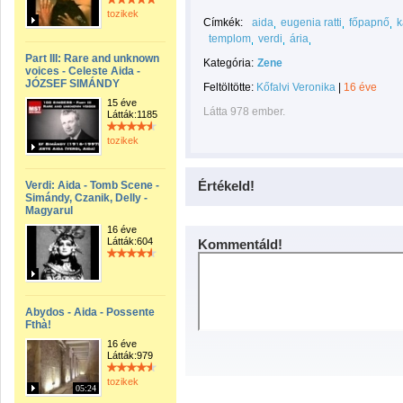
tozikek
Címkék:
aida
eugenia ratti
főpapnő
k
templom
verdi
ária
Part III: Rare and unknown
Kategória:
Zene
voices - Celeste Aida -
JÓZSEF SIMÁNDY
Feltöltötte:
Kőfalvi Veronika
|
16 éve
15 éve
Látta 978 ember.
Látták:1185
tozikek
Értékeld!
Verdi: Aida - Tomb Scene -
Simándy, Czanik, Delly -
Magyarul
16 éve
Látták:604
Kommentáld!
Abydos - Aida - Possente
Fthà!
16 éve
Látták:979
tozikek
05:24