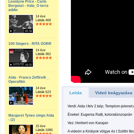
Leontyne Price - Carlo
Bergonzi - Aida_O terra
addio
14 éve
Látták:469
05:36
100 Singers - RITA GORR
14 éve
Látták:362
10:35
Aida - Franco Zeffirelli _
Operafilm
14 éve
Látták:523
Leírás
Videó beágyazása
Verdi: Aida I.felv 2.kép; Templom-jelenet
Énekel: Eugenia Ratti, koloratúrszoprán
Margaret Tynes sings:Aida
- (2)
Vez.:Herbert von Karajan
15 éve
Látták:1080
A videón a Királyok völgye és I.Széthi fá