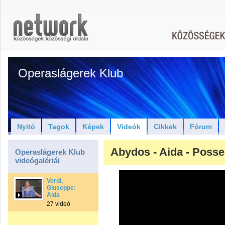
Operaslágerek Klub
Nyitó
Tagok
Képek
Videók
Cikkek
Fórum
Abydos - Aida - Posse
Operaslágerek Klub
videógalériái
Verdi,
Giuseppe:
Aida
27 videó