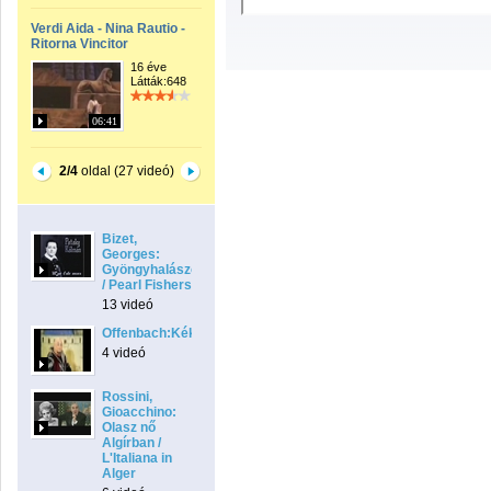
Verdi Aida - Nina Rautio -
Ritorna Vincitor
16 éve
Látták:648
06:41
2/4
oldal (27 videó)
Bizet,
Georges:
Gyöngyhalászok
/ Pearl Fishers
13 videó
Offenbach:Kékszakáll
4 videó
Rossini,
Gioacchino:
Olasz nő
Algírban /
L'Italiana in
Alger