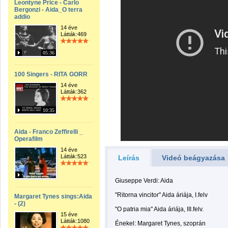
Leontyne Price - Carlo
Bergonzi - Aida_O terra
addio
14 éve
Látták:469
05:36
100 Singers - RITA GORR
14 éve
Látták:362
10:35
Aida - Franco Zeffirelli _
Operafilm
14 éve
Látták:523
Leírás
Videó beágyazása
Giuseppe Verdi: Aida
"Ritorna vincitor" Aida áriája, I.felv
Margaret Tynes sings:Aida
- (2)
"O patria mia" Aida áriája, III.felv.
15 éve
Látták:1080
Énekel: Margaret Tynes, szoprán