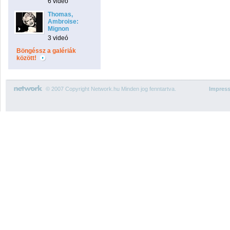
6 videó
Thomas,
Ambroise:
Mignon
3 videó
Böngéssz a galériák
között!
© 2007 Copyright Network.hu Minden jog fenntartva.
Impres