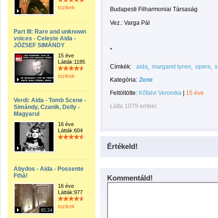
tozikek
Budapesti Filharmoniai Társaság
Vez.: Varga Pál
Part III: Rare and unknown
voices - Celeste Aida -
JÓZSEF SIMÁNDY
*
15 éve
Látták:1185
Címkék:
aida
margaret tynes
opera
s
tozikek
Kategória:
Zene
Feltöltötte:
Kőfalvi Veronika
|
15 éve
Verdi: Aida - Tomb Scene -
Látta 1079 ember.
Simándy, Czanik, Delly -
Magyarul
16 éve
Látták:604
Értékeld!
Abydos - Aida - Possente
Fthà!
Kommentáld!
16 éve
Látták:977
tozikek
05:24