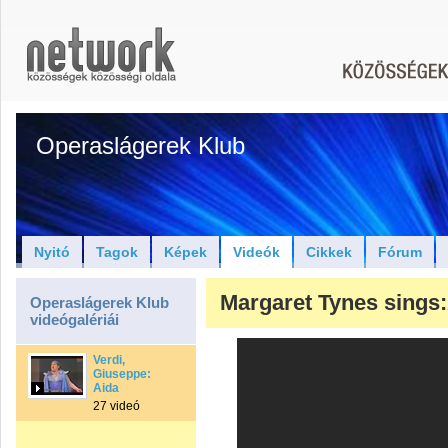
Operaslágerek Klub
Nyitó
Tagok
Képek
Videók
Cikkek
Fórum
Margaret Tynes sings:A
Operaslágerek Klub
videógalériái
Verdi,
Giuseppe:
Aida
27 videó