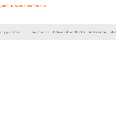
(videó)
,
Network Klubajánló Klub
n jog fenntartva.
Impresszum
Felhasználási feltételek
Adatvédelem
Méd