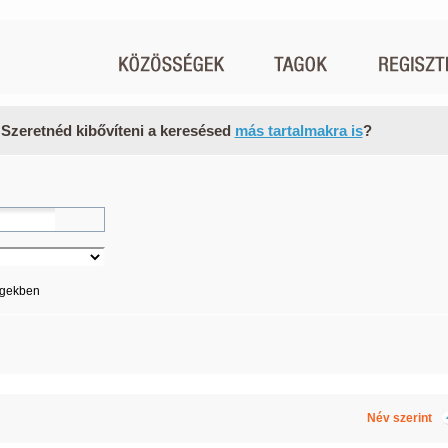
 Szeretnéd kibővíteni a keresésed
más tartalmakra is
?
égekben
Név szerint