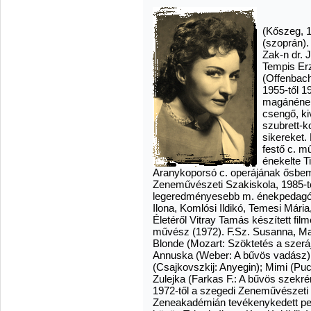
(Kőszeg, 1
(szoprán).
Zak-n dr. 
Tempis Erz
(Offenbach
1955-től 1
magánének
csengő, ki
szubrett-k
sikereket.
festő c. m
énekelte T
Aranykoporsó c. operájának ősbemu
Zeneművészeti Szakiskola, 1985-t
legeredményesebb m. énekpedagógu
Ilona, Komlósi Ildikó, Temesi Mária,
Életéről Vitray Tamás készített fil
művész (1972). F.Sz. Susanna, Mar
Blonde (Mozart: Szöktetés a szeráj
Annuska (Weber: A bűvös vadász); G
(Csajkovszkij: Anyegin); Mimi (Puc
Zulejka (Farkas F.: A bűvös szekr
1972-től a szegedi Zeneművészeti 
Zeneakadémián tevékenykedett ped