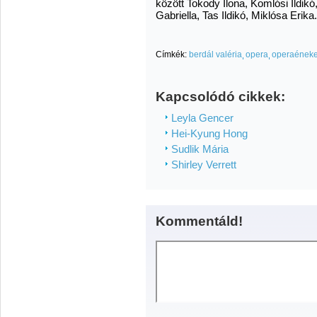
között Tokody Ilona, Komlósi Ildik
Gabriella, Tas Ildikó, Miklósa Erika.
Címkék:
berdál valéria
opera
operaének
Kapcsolódó cikkek:
Leyla Gencer
Hei-Kyung Hong
Sudlik Mária
Shirley Verrett
Kommentáld!