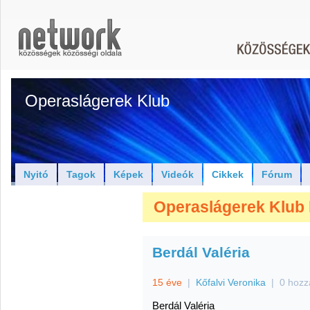
Operaslágerek Klub
Nyitó
Tagok
Képek
Videók
Cikkek
Fórum
Operaslágerek Klub 
Berdál Valéria
15 éve
|
Kőfalvi Veronika
|
0 hozz
Berdál Valéria