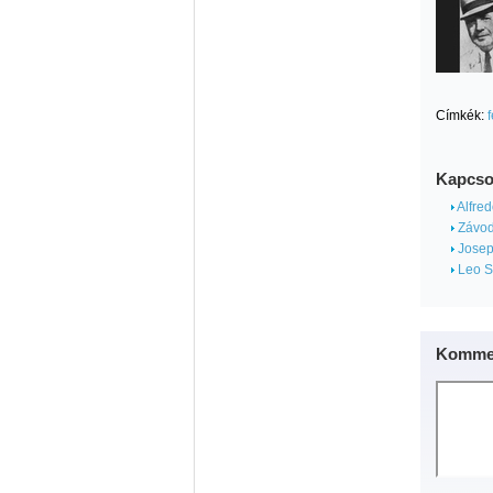
Címkék:
Kapcso
Alfre
Závod
Josep
Leo S
Kommen