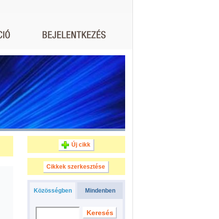
Új cikk
Cikkek szerkesztése
Közösségben
Mindenben