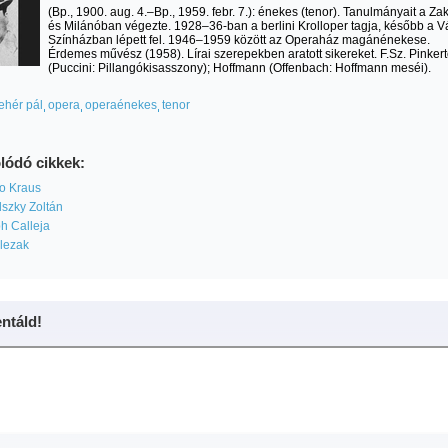
(Bp., 1900. aug. 4.–Bp., 1959. febr. 7.): énekes (tenor). Tanulmányait a Za
és Milánóban végezte. 1928–36-ban a berlini Krolloper tagja, később a V
Színházban lépett fel. 1946–1959 között az Operaház magánénekese.
Érdemes művész (1958). Lírai szerepekben aratott sikereket. F.Sz. Pinker
(Puccini: Pillangókisasszony); Hoffmann (Offenbach: Hoffmann meséi).
fehér pál
opera
operaénekes
tenor
lódó cikkek:
do Kraus
szky Zoltán
h Calleja
lezak
táld!