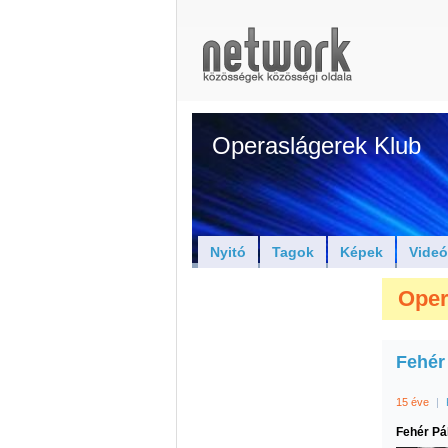
Operaslágerek Klub
Nyitó
Tagok
Képek
Vide
Oper
Fehér
15 éve
|
Fehér Pá