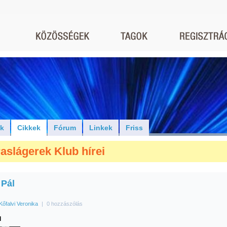
ók
Cikkek
Fórum
Linkek
Friss
aslágerek Klub hírei
 Pál
Kőfalvi Veronika
|
0 hozzászólás
l