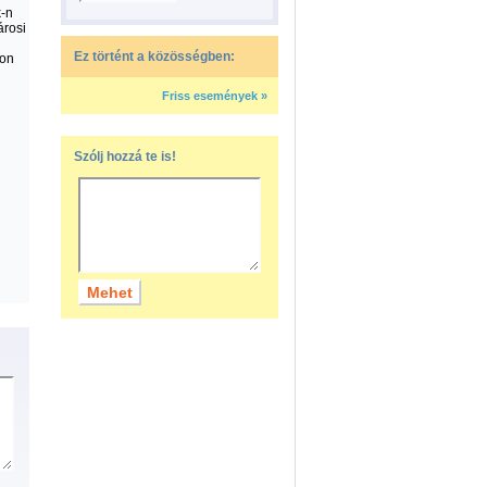
k-n
árosi
Ez történt a közösségben:
ton
Friss események »
Szólj hozzá te is!