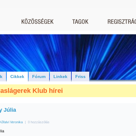
ók
Cikkek
Fórum
Linkek
Friss
aslágerek Klub hírei
y Júlia
Kőfalvi Veronika
|
0 hozzászólás
lia