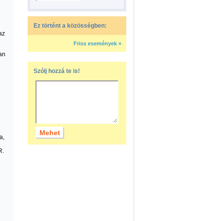
Ez történt a közösségben:
az
Friss események »
an
Szólj hozzá te is!
a,
R.