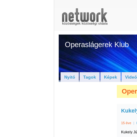
Operaslágerek Klub
Nyitó
Tagok
Képek
Vide
Oper
Kukel
15 éve
|
Kukely Jú