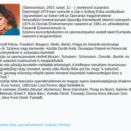
(Sámsonháza, 1953. szept. 11.– ): énekesnő (szoprán).
Diplomáját 1978-ban szerezte a Zak-n Sziklay Erika osztályában.
Ugyanebben az évben lett az Operaház magánénekese.
Nemzetközi énekversenyek díjazottja.Kiemelkedő sikerrel szerepelt 
1975-ös Dvorák Énekversenyen valamint az 1981-es, philadelphiai
Pavarotti Énekversenyen is.
Számos koncertpódiumon és operaszínpadon aratott sikert Európáb
valamint a tengerentúlon.
zött Párizs, Frankfurt, Bregenz, Athén, Berlin, Prága és Helsinki közönsége
 őt. Számos nagy karmester -köztük Doráti Antal, Giuseppe Patané és Ferencsik
ezényletével is színpadra léphetett.
ján az operaszerepek mellett Mozart-, Schubert-, Schumann-, Dvorák-, Bartók- és
ok valamint oratóriumok is megtalálhatók.
sok már pályája kezdetén méltatták tehetségét. A Hoffmann meséiben bravúrosan
 egyidejűleg négy szerepet, amely után Abody Béla azt írta, hogy "a sokszínű,
ű, gazdag nőiesség mögött valami mindent összetartó határozottságot érez a
Profi."
dője több televíziós operafelvételnek és magyar opera ősbemutatójának (Katerin
 Ecce homo). 1983-ban Liszt Ferenc-díjjal tüntették ki.
 szerepei: Elektra (Mozart: Idomeneo); Bess (Gershwin: Porgy és Bess); Salome (
 Melinda (Erkel F.: Bánk Bán); Violetta (Verdi: Traviata); Donna Anna (Mozart: Don
 Alice Ford (Verdi: Falstaff).
kukely júlia
operaénekesnő
szoprán
életrajz