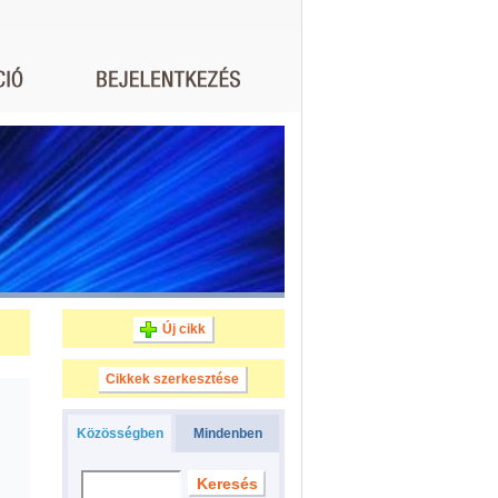
Új cikk
Cikkek szerkesztése
Közösségben
Mindenben