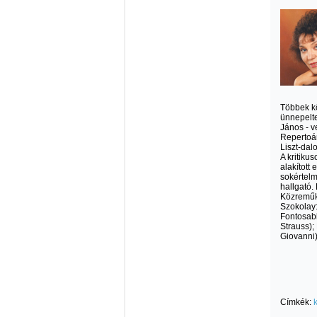
Többek kö
ünnepelte
János - v
Repertoár
Liszt-dal
A kritiku
alakított
sokértelm
hallgató. 
Közreműkö
Szokolay:
Fontosabb
Strauss);
Giovanni);
Címkék: