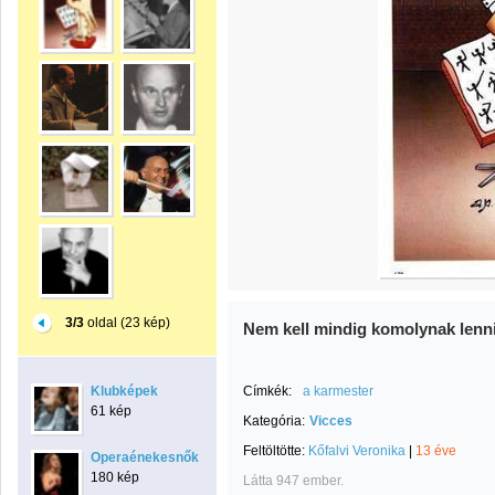
3/3
oldal (23 kép)
Nem kell mindig komolynak lenni
Klubképek
Címkék:
a karmester
61 kép
Kategória:
Vicces
Feltöltötte:
Kőfalvi Veronika
|
13 éve
Operaénekesnők
180 kép
Látta 947 ember.