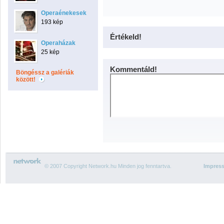
Operaénekesek
193 kép
Értékeld!
Operaházak
25 kép
Kommentáld!
Böngéssz a galériák
között!
© 2007 Copyright Network.hu Minden jog fenntartva.
Impres