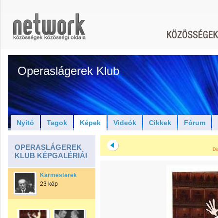
Operaslágerek Klub
Nyitó
Tagok
Képek
Videók
Cikkek
Fórum
OPERASLÁGEREK
Di
KLUB KÉPGALÉRIÁI
Karmesterek
23 kép