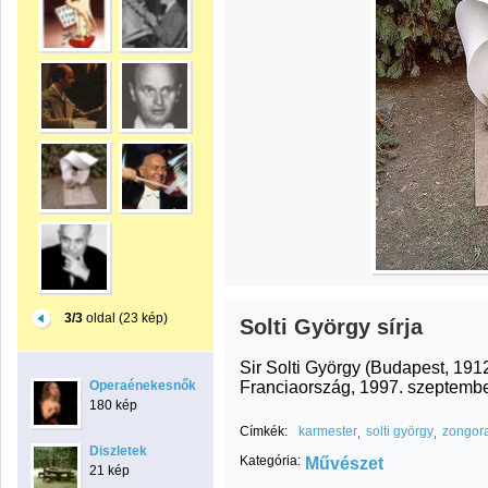
3/3
oldal (23 kép)
Solti György sírja
Sir Solti György (Budapest, 1912
Franciaország, 1997. szeptembe
Operaénekesnők
180 kép
Címkék:
karmester
solti györgy
zongor
Diszletek
Kategória:
Művészet
21 kép