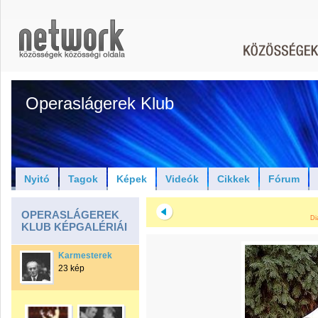
Operaslágerek Klub
Nyitó
Tagok
Képek
Videók
Cikkek
Fórum
OPERASLÁGEREK
Di
KLUB KÉPGALÉRIÁI
Karmesterek
23 kép