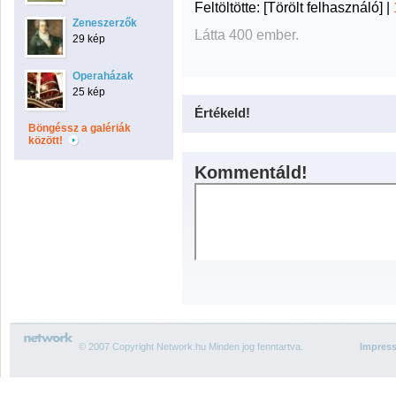
Feltöltötte:
[Törölt felhasználó]
|
Zeneszerzők
Látta 400 ember.
29 kép
Operaházak
25 kép
Értékeld!
Böngéssz a galériák
között!
Kommentáld!
© 2007 Copyright Network.hu Minden jog fenntartva.
Impres