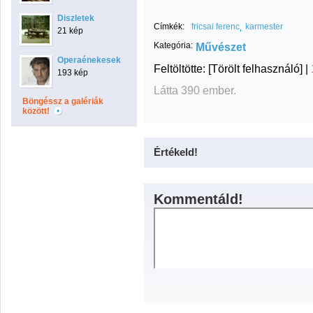
Diszletek
Címkék:
fricsai ferenc
karmester
21 kép
Kategória:
Művészet
Operaénekesek
Feltöltötte:
[Törölt felhasználó]
|
193 kép
Látta 390 ember.
Böngéssz a galériák
között!
Értékeld!
Kommentáld!