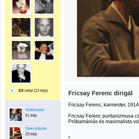
3/3
oldal (23 kép)
Fricsay Ferenc dirigál
Fricsay Ferenc, karmester, 1914
Klubképek
Fricsay Ferenc puritanizmusa cs
61 kép
Próbamániás és maximalista volt
Operaházak
25 kép
*