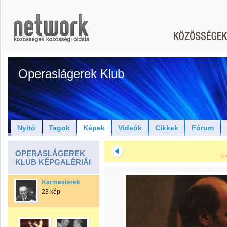
Operaslágerek Klub
Nyitó
Tagok
Képek
Videók
Cikkek
Fórum
OPERASLÁGEREK
Di
KLUB KÉPGALÉRIÁI
Karmesterek
23 kép