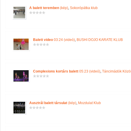
A balett teremben
(kép)
,
Sokorópátka klub
Balett video
03:24 (videó)
,
BUSHI DOJO KARATE KLUB
Complexions kortárs balett
05:23 (videó)
,
Táncimádók Közö
Ausztrál balett társulat
(kép)
,
Mozdulat Klub