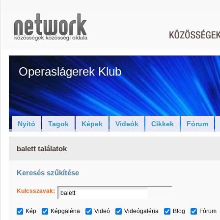
Operaslágerek Klub
Nyitó
Tagok
Képek
Videók
Cikkek
Fórum
balett találatok
Keresés szűkítése
Kulcsszavak:
Kép
Képgaléria
Videó
Videógaléria
Blog
Fórum