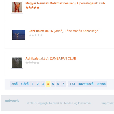
Magyar Nemzeti Balett szinei
(kép)
,
Operaslágerek Klub
Jazz balett
04:16 (videó)
,
Táncimádók Közössége
Adri balett
(kép)
,
ZUMBA FAN CLUB
első
előző
1
2
3
4
5
6
7
...
173
következő
utolsó
© 2007 Copyright Network.hu Minden jog fenntartva.
Impress