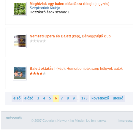
Meghívlak egy balett előadásra
(blogbejegyzés)
Szépkorúak Klubja
Hozzászólások száma: 1
Nemzeti Opera és Balett
(kép)
,
Bélyeggyűjtő klub
Balett oktatás !
(kép)
,
Humorbombák szép hölgyek autók
első
előző
3
4
5
6
7
8
9
...
173
következő
utolsó
© 2007 Copyright Network.hu Minden jog fenntartva.
Impress