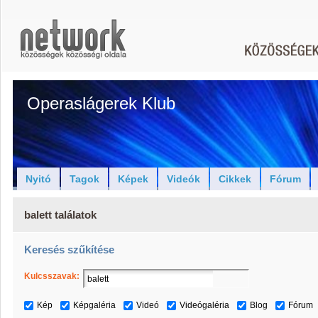
Operaslágerek Klub
Nyitó
Tagok
Képek
Videók
Cikkek
Fórum
balett találatok
Keresés szűkítése
Kulcsszavak:
Kép
Képgaléria
Videó
Videógaléria
Blog
Fórum