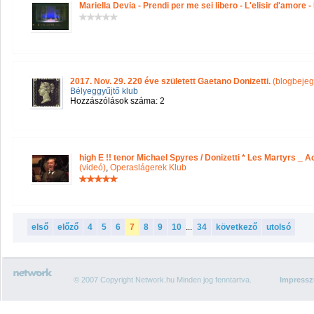
Mariella Devia - Prendi per me sei libero - L'elisir d'amore -
2017. Nov. 29. 220 éve született Gaetano Donizetti.
(blogbejeg
Bélyeggyűjtő klub
Hozzászólások száma: 2
high E !! tenor Michael Spyres / Donizetti * Les Martyrs _ Act
(videó)
,
Operaslágerek Klub
első
előző
4
5
6
7
8
9
10
...
34
következő
utolsó
© 2007 Copyright Network.hu Minden jog fenntartva.
Impress