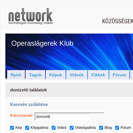
Operaslágerek Klub
Nyitó
Tagok
Képek
Videók
Cikkek
Fórum
donizetti találatok
Keresés szűkítése
Kulcsszavak:
Kép
Képgaléria
Videó
Videógaléria
Blog
Fórum