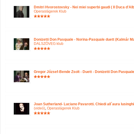
Dmitri Hvorostovsky - Nei miei superbi gaudi ( Il Duca d'Alb
Operaslágerek Klub
Donizetti Don Pasquale - Norina-Pasquale duett (Kalmár M
DALSZÖVEG klub
Gregor József-Bende Zsolt - Duett - Donizetti Don Pasqual
Joan Sutherland- Luciano Pavarotti. Chiedi all´aura lusinghie
(videó)
,
Operaslágerek Klub