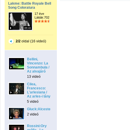
Lakme: Battle Royale Bell
Song Coloratura
17 éve
Látták:702
09:41
2/2
oldal (16 videó)
Bellini,
Vincenzo: La
Sonnambula /
Az alvajáró
13 videó
Cilea,
Francesco:
L'arlesiana /
Az arles-i lány
5 videó
Gluck:Alceste
2 videó
Rossini:Ory