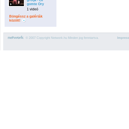
grófja - Le
gomte Ory
1 videó
Böngéssz a galériák
között!
© 2007 Copyright Network.hu Minden jog fenntartva.
Impres