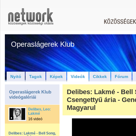
Operaslágerek Klub
Nyitó
Tagok
Képek
Videók
Cikkek
Fórum
Delibes: Lakmé - Bell
Operaslágerek Klub
videógalériái
Csengettyű ária - Genc
Magyarul
Delibes, Leo:
Lakmé
16 videó
Delibes: Lakmé - Bell Song,