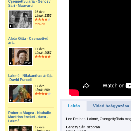
Csengettyű ária - Gencsy
Sári - Magyarul
16 éve
Látták:2357
tozikek
Alpár Gitta - Csengettyű
ária
17 éve
Látták:2057
07:00
Lakmé - Nilakanthas áriája
-David Purcell
17 éve
Látták:559
03:42
Leírás
Videó beágyazása
Roberto Alagna - Nathalie
Manfrino énekel - duett -
Leo Delibes: Lakmé, Csengettyűária ma
Lakmé
Gencsy Sári, szoprán
17 éve