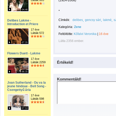
Látták:603
(1924-2008)
04:46
*
Címkék:
delibes
gencsy sári
lakmé
s
Delibes Lakme -
Introduction et Priere
Kategória:
Zene
17 éve
Látták:572
Feltöltötte:
Kőfalvi Veronika
|
16 éve
Látta 2356 ember.
07:35
Flowers Duett - Lakme
17 éve
Értékeld!
Látták:2259
06:35
Kommentáld!
Joan Sutherland - Ou va la
jeune hindoue - Bell Song -
Csengettyű ária
17 éve
Látták:598
07:53