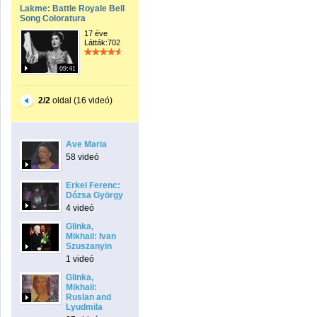
Lakme: Battle Royale Bell
Song Coloratura
17 éve
Látták:702
09:41
2/2
oldal (16 videó)
Ave Maria
58 videó
Erkel Ferenc:
Dózsa György
4 videó
Glinka,
Mikhail: Ivan
Szuszanyin
1 videó
Glinka,
Mikhail:
Ruslan and
Lyudmila