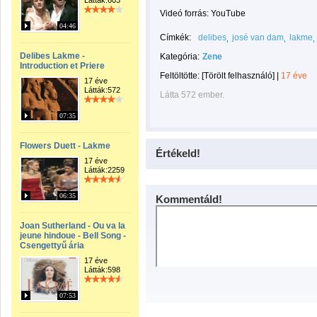
Látták:603
Videó forrás: YouTube
04:46
Címkék:
delibes
josé van dam
lakme
Delibes Lakme -
Kategória:
Zene
Introduction et Priere
Feltöltötte:
[Törölt felhasználó]
|
17 éve
17 éve
Látták:572
Látta 572 ember.
07:35
Flowers Duett - Lakme
Értékeld!
17 éve
Látták:2259
06:35
Kommentáld!
Joan Sutherland - Ou va la
jeune hindoue - Bell Song -
Csengettyű ária
17 éve
Látták:598
07:53