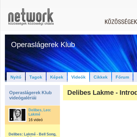
Operaslágerek Klub
Nyitó
Tagok
Képek
Videók
Cikkek
Fórum
Delibes Lakme - Introd
Operaslágerek Klub
videógalériái
Delibes, Leo:
Lakmé
16 videó
Delibes: Lakmé - Bell Song,