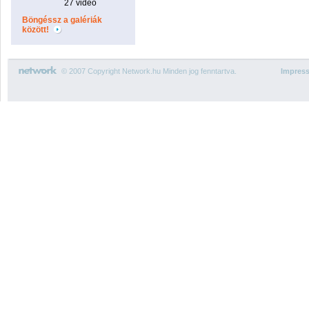
27 videó
Böngéssz a galériák
között!
© 2007 Copyright Network.hu Minden jog fenntartva.
Impres