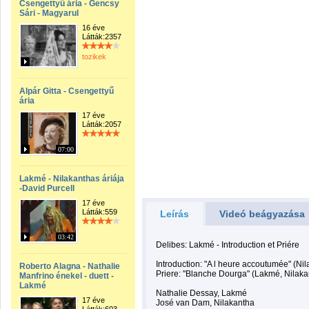
Csengettyű ária - Gencsy
Sári - Magyarul
16 éve
Látták:2357
tozikek
Alpár Gitta - Csengettyű
ária
17 éve
Látták:2057
07:00
Lakmé - Nilakanthas áriája
-David Purcell
17 éve
Látták:559
Leírás
Videó beágyazása
03:42
Delibes: Lakmé - Introduction et Priére
Introduction: "A l heure accoutumée" (Ni
Roberto Alagna - Nathalie
Priere: "Blanche Dourga" (Lakmé, Nilaka
Manfrino énekel - duett -
Lakmé
Nathalie Dessay, Lakmé
17 éve
José van Dam, Nilakantha