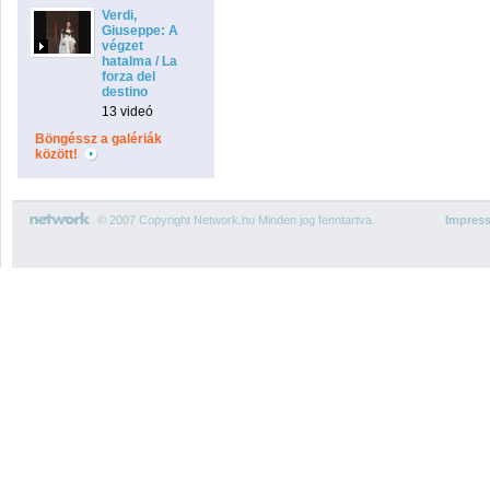
Verdi,
Giuseppe: A
végzet
hatalma / La
forza del
destino
13 videó
Böngéssz a galériák
között!
© 2007 Copyright Network.hu Minden jog fenntartva.
Impres