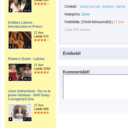
Látták:603
Címkék:
david purcell
delibes
lakmé
04:46
Kategória:
Zene
Feltöltötte:
[Törölt felhasználó]
|
17 éve
Delibes Lakme -
Introduction et Priere
Látta 559 ember.
17 éve
Látták:572
07:35
Értékeld!
Flowers Duett - Lakme
17 éve
Látták:2259
Kommentáld!
06:35
Joan Sutherland - Ou va la
jeune hindoue - Bell Song -
Csengettyű ária
17 éve
Látták:598
07:53