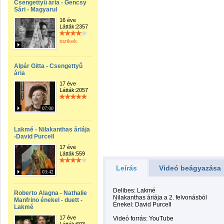
Csengettyű ária - Gencsy
Sári - Magyarul
16 éve
Látták:2357
tozikek
Alpár Gitta - Csengettyű
ária
17 éve
Látták:2057
07:00
Lakmé - Nilakanthas áriája
-David Purcell
17 éve
Látták:559
Leírás
Videó beágyazása
03:42
Delibes: Lakmé
Roberto Alagna - Nathalie
Nilakanthas áriája a 2. felvonásból
Manfrino énekel - duett -
Énekel: David Purcell
Lakmé
17 éve
Videó forrás: YouTube