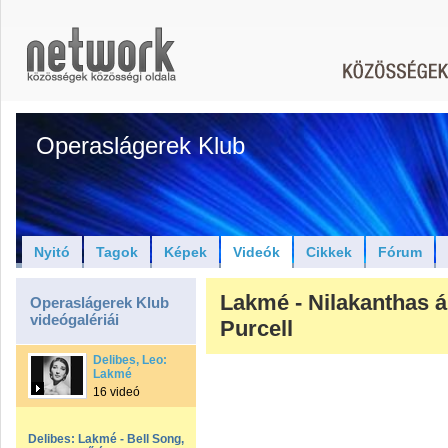
Operaslágerek Klub
Nyitó
Tagok
Képek
Videók
Cikkek
Fórum
Lakmé - Nilakanthas á
Operaslágerek Klub
videógalériái
Purcell
Delibes, Leo:
Lakmé
16 videó
Delibes: Lakmé - Bell Song,