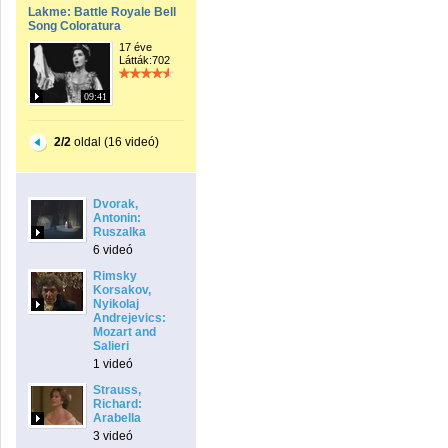
Lakme: Battle Royale Bell
Song Coloratura
17 éve
Látták:702
09:41
2/2
oldal (16 videó)
Dvorak,
Antonin:
Ruszalka
6 videó
Rimsky
Korsakov,
Nyikolaj
Andrejevics:
Mozart and
Salieri
1 videó
Strauss,
Richard:
Arabella
3 videó