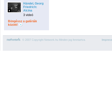
Händel, Georg
Friedrich:
Alcina
3 videó
Böngéssz a galériák
között!
© 2007 Copyright Network.hu Minden jog fenntartva.
Impres