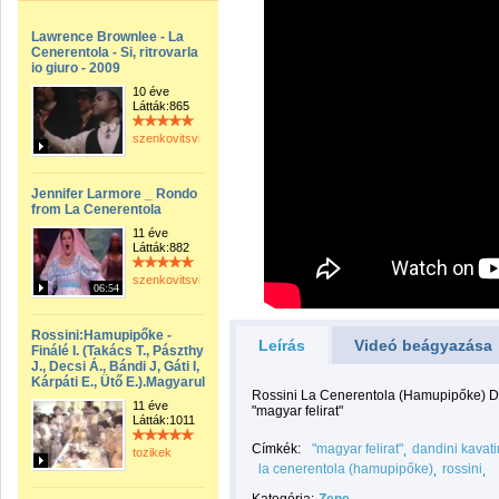
Lawrence Brownlee - La
Cenerentola - Si, ritrovarla
io giuro - 2009
10 éve
Látták:865
szenkovitsviktor
Jennifer Larmore _ Rondo
from La Cenerentola
11 éve
Látták:882
szenkovitsviktor
06:54
Rossini:Hamupipőke -
Leírás
Videó beágyazása
Finálé I. (Takács T., Pászthy
J., Decsi Á., Bándi J, Gáti I,
Kárpáti E., Ütő E.).Magyarul
Rossini La Cenerentola (Hamupipőke) Dand
11 éve
"magyar felirat"
Látták:1011
Címkék:
"magyar felirat"
dandini kavatin
tozikek
la cenerentola (hamupipőke)
rossini