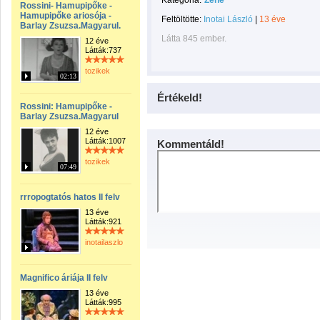
Kategória:
Zene
Rossini- Hamupipőke -
Hamupipőke ariosója -
Feltöltötte:
Inotai László
|
13 éve
Barlay Zsuzsa.Magyarul.
Látta 845 ember.
12 éve
Látták:737
tozikek
02:13
Értékeld!
Rossini: Hamupipőke -
Barlay Zsuzsa.Magyarul
12 éve
Látták:1007
Kommentáld!
tozikek
07:49
rrropogtatós hatos II felv
13 éve
Látták:921
inotailaszlo
Magnifico áriája II felv
13 éve
Látták:995