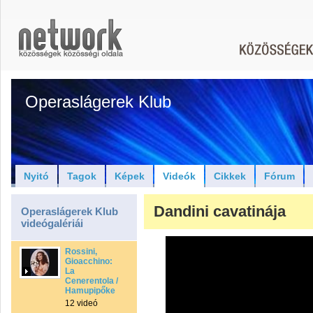
Operaslágerek Klub
Nyitó
Tagok
Képek
Videók
Cikkek
Fórum
Dandini cavatinája
Operaslágerek Klub
videógalériái
Rossini,
Gioacchino:
La
Cenerentola /
Hamupipőke
12 videó