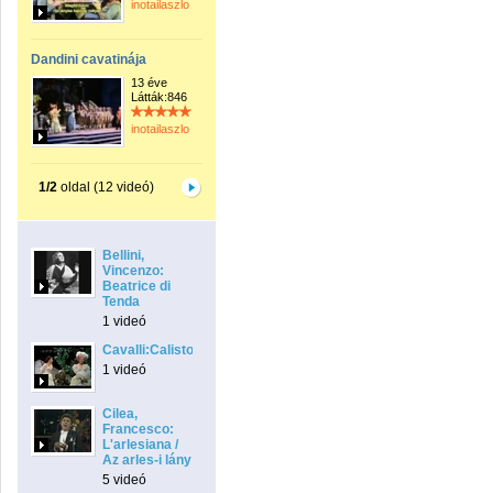
inotailaszlo
Dandini cavatinája
13 éve
Látták:846
inotailaszlo
1/2
oldal (12 videó)
Bellini,
Vincenzo:
Beatrice di
Tenda
1 videó
Cavalli:Calisto
1 videó
Cilea,
Francesco:
L'arlesiana /
Az arles-i lány
5 videó