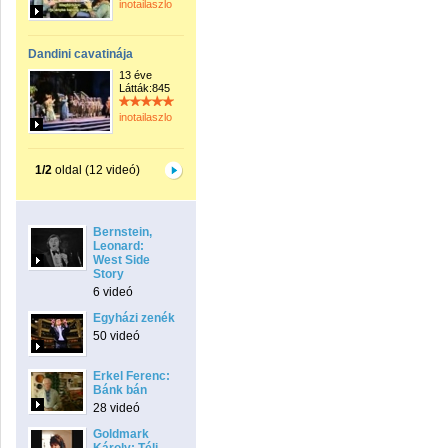
inotailaszlo
Dandini cavatinája
13 éve
Látták:845
inotailaszlo
1/2
oldal (12 videó)
Bernstein,
Leonard:
West Side
Story
6 videó
Egyházi zenék
50 videó
Erkel Ferenc:
Bánk bán
28 videó
Goldmark