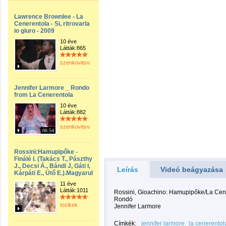
Lawrence Brownlee - La
Cenerentola - Si, ritrovarla
io giuro - 2009
10 éve
Látták:865
szenkovitsviktor
Jennifer Larmore _ Rondo
from La Cenerentola
10 éve
Látták:882
szenkovitsviktor
06:54
Rossini:Hamupipőke -
Finálé I. (Takács T., Pászthy
J., Decsi Á., Bándi J, Gáti I,
Leírás
Videó beágyazása
Kárpáti E., Ütő E.).Magyarul
11 éve
Látták:1011
Rossini, Gioachino: Hamupipőke/La Cen
Rondó
tozikek
Jennifer Larmore
Címkék:
jennifer larmore
la cenerentol