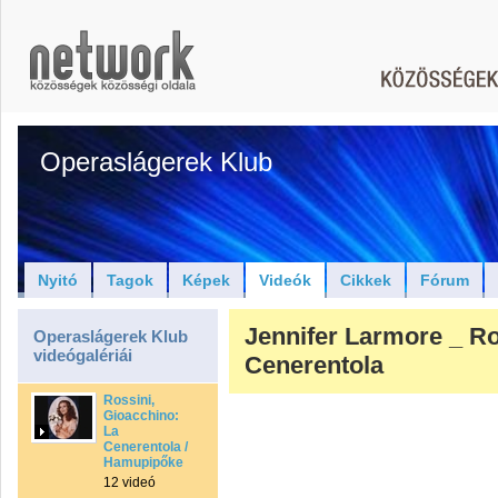
Operaslágerek Klub
Nyitó
Tagok
Képek
Videók
Cikkek
Fórum
Jennifer Larmore _ R
Operaslágerek Klub
videógalériái
Cenerentola
Rossini,
Gioacchino:
La
Cenerentola /
Hamupipőke
12 videó