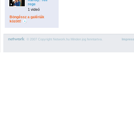
Károly: Téli
rege
1 videó
Böngéssz a galériák
között!
© 2007 Copyright Network.hu Minden jog fenntartva.
Impres