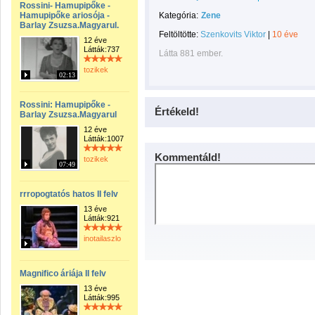
Rossini- Hamupipőke -
Hamupipőke ariosója -
Kategória:
Zene
Barlay Zsuzsa.Magyarul.
Feltöltötte:
Szenkovits Viktor
|
10 éve
12 éve
Látták:737
Látta 881 ember.
tozikek
02:13
Rossini: Hamupipőke -
Értékeld!
Barlay Zsuzsa.Magyarul
12 éve
Látták:1007
Kommentáld!
tozikek
07:49
rrropogtatós hatos II felv
13 éve
Látták:921
inotailaszlo
Magnifico áriája II felv
13 éve
Látták:995