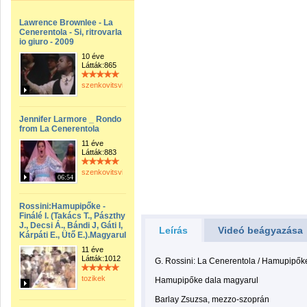
Lawrence Brownlee - La
Cenerentola - Si, ritrovarla
io giuro - 2009
10 éve
Látták:865
szenkovitsviktor
Jennifer Larmore _ Rondo
from La Cenerentola
11 éve
Látták:883
szenkovitsviktor
06:54
Rossini:Hamupipőke -
Finálé I. (Takács T., Pászthy
J., Decsi Á., Bándi J, Gáti I,
Leírás
Videó beágyazása
Kárpáti E., Ütő E.).Magyarul
11 éve
Látták:1012
G. Rossini: La Cenerentola / Hamupipők
tozikek
Hamupipőke dala magyarul
Barlay Zsuzsa, mezzo-szoprán