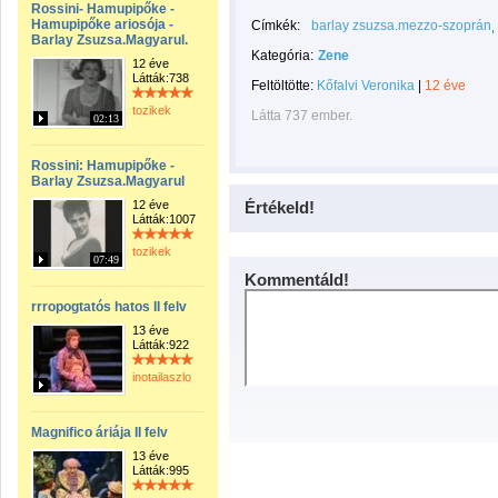
Rossini- Hamupipőke -
Hamupipőke ariosója -
Címkék:
barlay zsuzsa.mezzo-szoprán
Barlay Zsuzsa.Magyarul.
Kategória:
Zene
12 éve
Látták:738
Feltöltötte:
Kőfalvi Veronika
|
12 éve
tozikek
Látta 737 ember.
02:13
Rossini: Hamupipőke -
Barlay Zsuzsa.Magyarul
12 éve
Értékeld!
Látták:1007
tozikek
07:49
Kommentáld!
rrropogtatós hatos II felv
13 éve
Látták:922
inotailaszlo
Magnifico áriája II felv
13 éve
Látták:995