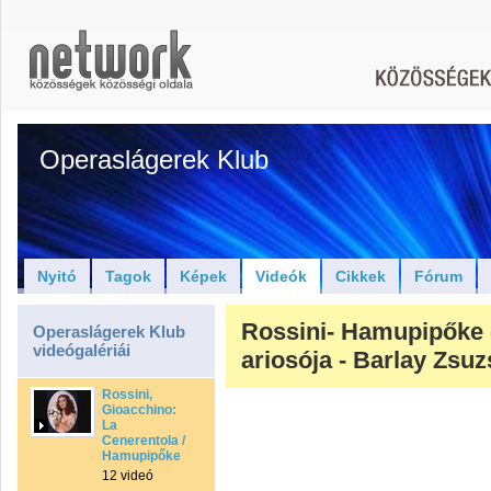
Operaslágerek Klub
Nyitó
Tagok
Képek
Videók
Cikkek
Fórum
Rossini- Hamupipőke
Operaslágerek Klub
videógalériái
ariosója - Barlay Zsu
Rossini,
Gioacchino:
La
Cenerentola /
Hamupipőke
12 videó