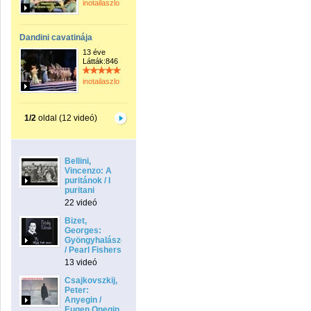
inotailaszlo
Dandini cavatinája
13 éve
Látták:846
inotailaszlo
1/2
oldal (12 videó)
Bellini,
Vincenzo: A
puritánok / I
puritani
22 videó
Bizet,
Georges:
Gyöngyhalászok
/ Pearl Fishers
13 videó
Csajkovszkij,
Peter:
Anyegin /
Eugen Onegin