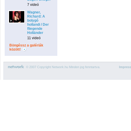
7 videó
Wagner,
Richard: A
bolygó
hollandi / Der
fliegende
Holländer
11 videó
Böngéssz a galériák
között!
© 2007 Copyright Network.hu Minden jog fenntartva.
Impres