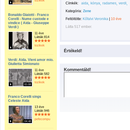
tozikek
Címkék:
aida
kónya
radames
verdi
Kategória:
Zene
Bonaldo Giaiotti - Franco
Corelli - Nume custode e
Feltöltötte:
Kőfalvi Veronika
|
10 éve
vindice ( Aida - Giuseppe
Látta 517 ember.
Verdi )
11 éve
Látták:814
tozikek
Értékeld!
Verdi: Aida. Vieni amor mio.
Giulietta Simionato
Kommentáld!
11 éve
Látták:582
tozikek
05:08
Franco Corelli sings
Celeste Aida
13 éve
Látták:946
pefecompu
04:48