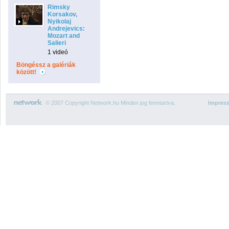
Rimsky
Korsakov,
Nyikolaj
Andrejevics:
Mozart and
Salieri
1 videó
Böngéssz a galériák
között!
© 2007 Copyright Network.hu Minden jog fenntartva.
Impres