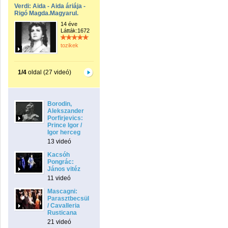
Verdi: Aida - Aida áriája -
Rigó Magda.Magyarul.
14 éve
Látták:1672
tozikek
1/4
oldal (27 videó)
Borodin,
Alekszander
Porfirjevics:
Prince Igor /
Igor herceg
13 videó
Kacsóh
Pongrác:
János vitéz
11 videó
Mascagni:
Parasztbecsület
/ Cavalleria
Rusticana
21 videó