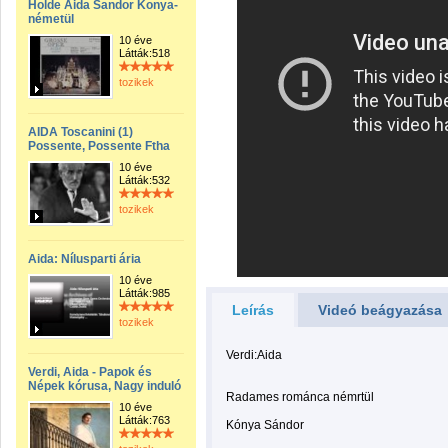
Holde Aida Sandor Konya-
németül
10 éve
Látták:518
tozikek
AIDA Toscanini (1)
Possente, Possente Ftha
10 éve
Látták:532
tozikek
Aida: Nílusparti ária
10 éve
Látták:985
Leírás
Videó beágyazása
tozikek
Verdi:Aida
Verdi, Aida - Papok és
Népek kórusa, Nagy induló
Radames románca némrtül
10 éve
Látták:763
Kónya Sándor