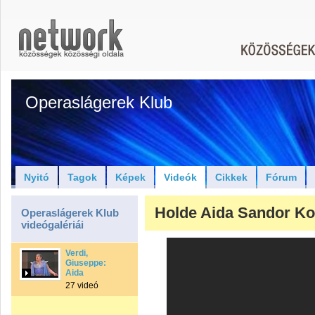
Operaslágerek Klub
Nyitó
Tagok
Képek
Videók
Cikkek
Fórum
Holde Aida Sandor Ko
Operaslágerek Klub
videógalériái
Verdi,
Giuseppe:
Aida
27 videó