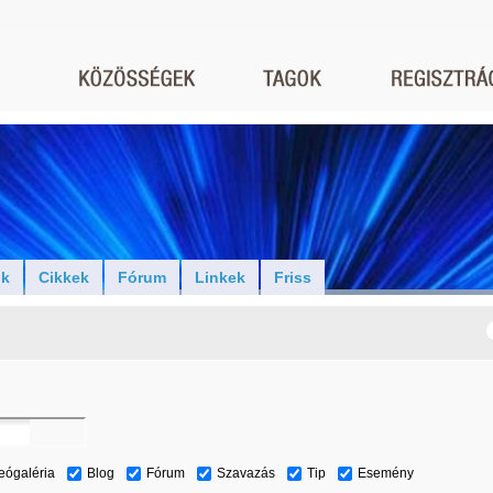
ók
Cikkek
Fórum
Linkek
Friss
eógaléria
Blog
Fórum
Szavazás
Tip
Esemény