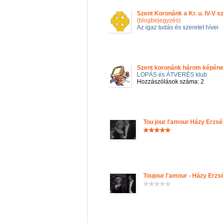
Szent Koronánk a Kr. u. IV-V 
(blogbejegyzés)
Az igaz tudás és szeretet hívei
Szent koronánk három képének
LOPÁS és ÁTVERÉS klub
Hozzászólások száma: 2
Tou jour l'amour Házy Erzs
Toujour l'amour - Házy Erz