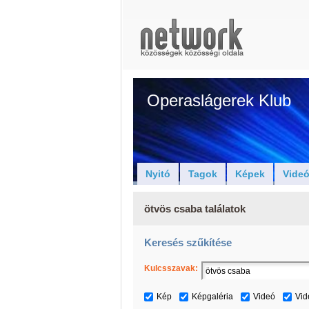
Operaslágerek Klub
Nyitó
Tagok
Képek
Vide
ötvös csaba találatok
Keresés szűkítése
Kulcsszavak:
Kép
Képgaléria
Videó
Vid