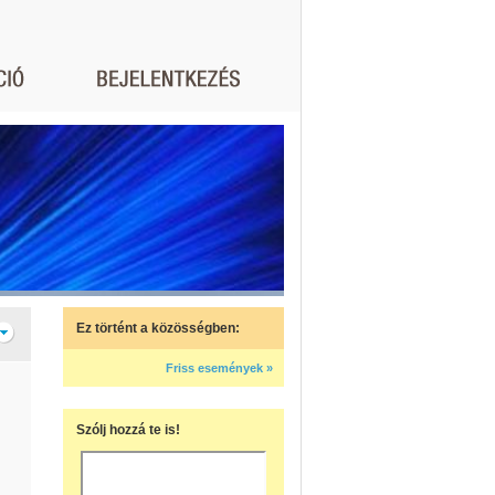
Ez történt a közösségben:
Friss események »
Szólj hozzá te is!