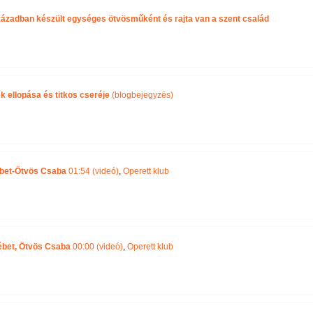
században készült egységes ötvösműként és rajta van a szent család
 ellopása és titkos cseréje
(blogbejegyzés)
ébet-Ötvös Csaba
01:54 (videó)
,
Operett klub
sébet, Ötvös Csaba
00:00 (videó)
,
Operett klub