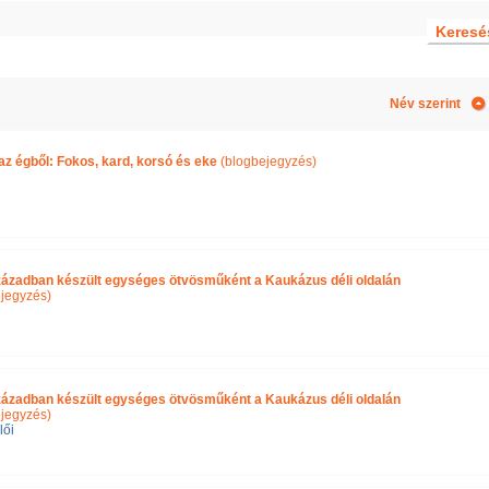
Név szerint
z égből: Fokos, kard, korsó és eke
(blogbejegyzés)
században készült egységes ötvösműként a Kaukázus déli oldalán
jegyzés)
században készült egységes ötvösműként a Kaukázus déli oldalán
jegyzés)
lői