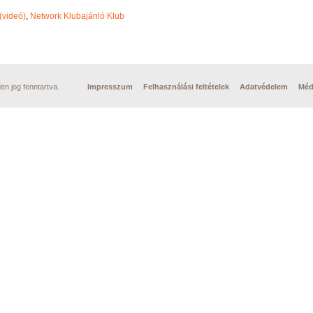
(videó)
,
Network Klubajánló Klub
n jog fenntartva.
Impresszum
Felhasználási feltételek
Adatvédelem
Méd