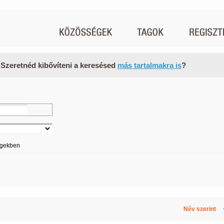
 Szeretnéd kibővíteni a keresésed
más tartalmakra is
?
égekben
Név szerint