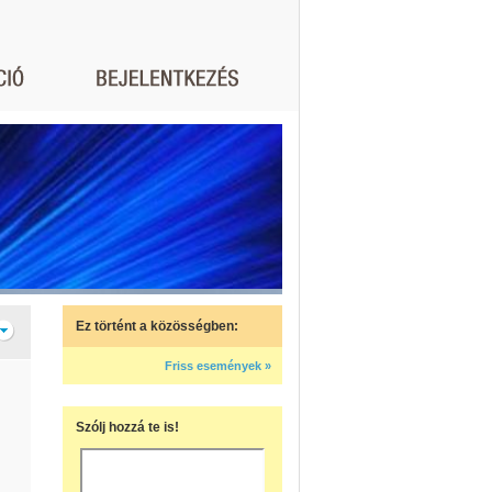
Ez történt a közösségben:
Friss események »
Szólj hozzá te is!