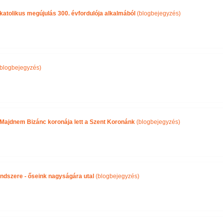
 katolikus megújulás 300. évfordulója alkalmából
(blogbejegyzés)
blogbejegyzés)
 Majdnem Bizánc koronája lett a Szent Koronánk
(blogbejegyzés)
endszere - őseink nagyságára utal
(blogbejegyzés)