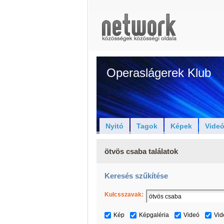
Operaslágerek Klub
Nyitó
Tagok
Képek
Vide
ötvös csaba találatok
Keresés szűkítése
Kulcsszavak:
Kép
Képgaléria
Videó
Vid