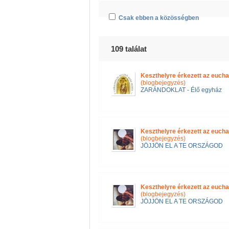
Csak ebben a közösségben
109 találat
Keszthelyre érkezett az euch
(blogbejegyzés)
ZARÁNDOKLAT - Élő egyház
Keszthelyre érkezett az euch
(blogbejegyzés)
JÖJJÖN EL A TE ORSZÁGOD
Keszthelyre érkezett az euch
(blogbejegyzés)
JÖJJÖN EL A TE ORSZÁGOD