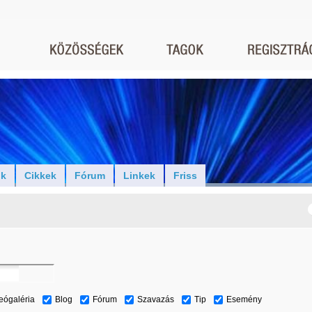
ók
Cikkek
Fórum
Linkek
Friss
eógaléria
Blog
Fórum
Szavazás
Tip
Esemény