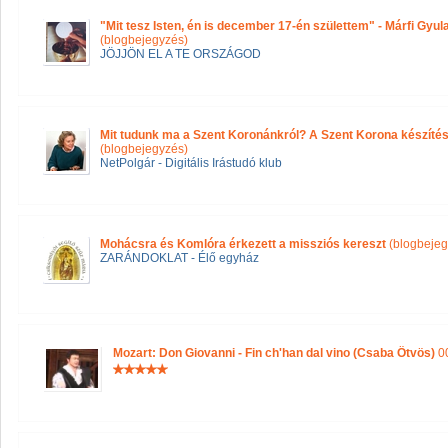
"Mit tesz Isten, én is december 17-én születtem" - Márfi Gyula
(blogbejegyzés)
JÖJJÖN EL A TE ORSZÁGOD
Mit tudunk ma a Szent Koronánkról? A Szent Korona készítés
(blogbejegyzés)
NetPolgár - Digitális Irástudó klub
Mohácsra és Komlóra érkezett a missziós kereszt
(blogbejeg
ZARÁNDOKLAT - Élő egyház
Mozart: Don Giovanni - Fin ch'han dal vino (Csaba Ötvös)
00