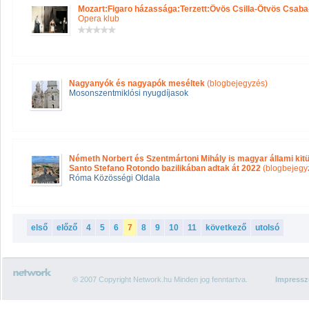
Mozart:Figaro házassága:Terzett:Övös Csilla-Ötvös Csaba
Opera klub
Nagyanyók és nagyapók meséltek
(blogbejegyzés)
Mosonszentmiklósi nyugdíjasok
Németh Norbert és Szentmártoni Mihály is magyar állami kit
Santo Stefano Rotondo bazilikában adtak át 2022
(blogbejegy
Róma Közösségi Oldala
első
előző
4
5
6
7
8
9
10
11
következő
utolsó
© 2007 Copyright Network.hu Minden jog fenntartva.
Impress