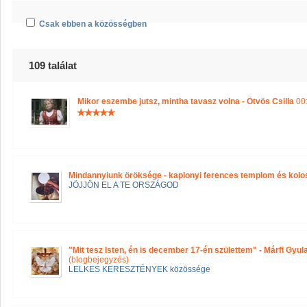
Csak ebben a közösségben
109 találat
Mikor eszembe jutsz, mintha tavasz volna - Ötvös Csilla
00:
Mindannyiunk öröksége - kaplonyi ferences templom és kolo
JÖJJÖN EL A TE ORSZÁGOD
"Mit tesz Isten, én is december 17-én születtem" - Márfi Gyula
(blogbejegyzés)
LELKES KERESZTÉNYEK közössége