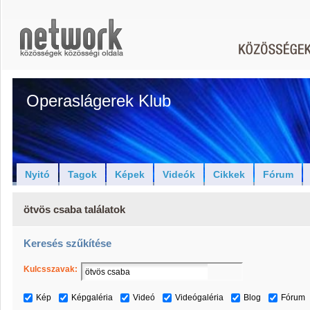
Operaslágerek Klub
Nyitó
Tagok
Képek
Videók
Cikkek
Fórum
ötvös csaba találatok
Keresés szűkítése
Kulcsszavak:
Kép
Képgaléria
Videó
Videógaléria
Blog
Fórum