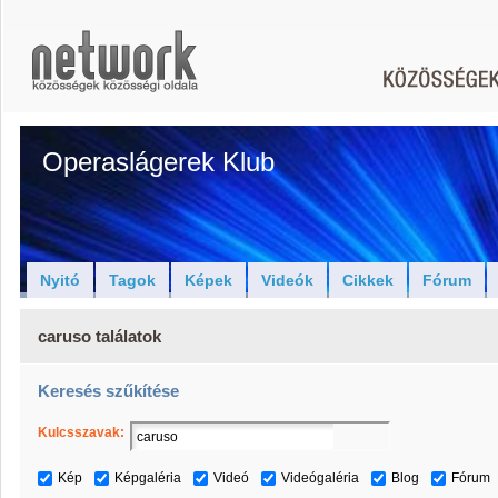
Operaslágerek Klub
Nyitó
Tagok
Képek
Videók
Cikkek
Fórum
caruso találatok
Keresés szűkítése
Kulcsszavak:
Kép
Képgaléria
Videó
Videógaléria
Blog
Fórum