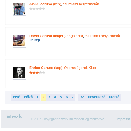
david_caruso
(kép)
,
csi-miami helyszinelők
David Caruso filmjei
(képgaléria)
,
csi-miami helyszinelők
16 kép
Enrico Caruso
(kép)
,
Operaslágerek Klub
első
előző
1
2
3
4
5
6
7
...
32
következő
utolsó
© 2007 Copyright Network.hu Minden jog fenntartva.
Impress