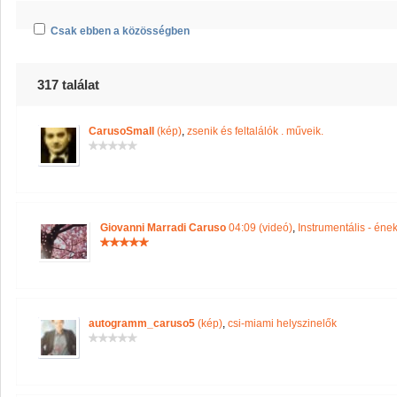
Csak ebben a közösségben
317 találat
CarusoSmall
(kép)
,
zsenik és feltalálók . műveik.
Giovanni Marradi Caruso
04:09 (videó)
,
Instrumentális - éne
autogramm_caruso5
(kép)
,
csi-miami helyszinelők