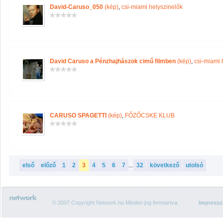
David-Caruso_050
(kép)
,
csi-miami helyszinelők
David Caruso a Pénzhajhászok cimű filmben
(kép)
,
csi-miami 
CARUSO SPAGETTI
(kép)
,
FŐZŐCSKE KLUB
első
előző
1
2
3
4
5
6
7
...
32
következő
utolsó
© 2007 Copyright Network.hu Minden jog fenntartva.
Impress