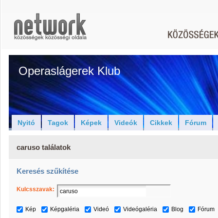
Operaslágerek Klub
Nyitó
Tagok
Képek
Videók
Cikkek
Fórum
caruso találatok
Keresés szűkítése
Kulcsszavak:
Kép
Képgaléria
Videó
Videógaléria
Blog
Fórum