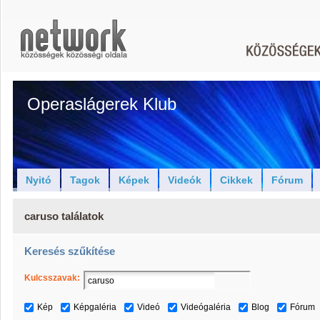
Operaslágerek Klub
Nyitó
Tagok
Képek
Videók
Cikkek
Fórum
caruso találatok
Keresés szűkítése
Kulcsszavak:
Kép
Képgaléria
Videó
Videógaléria
Blog
Fórum