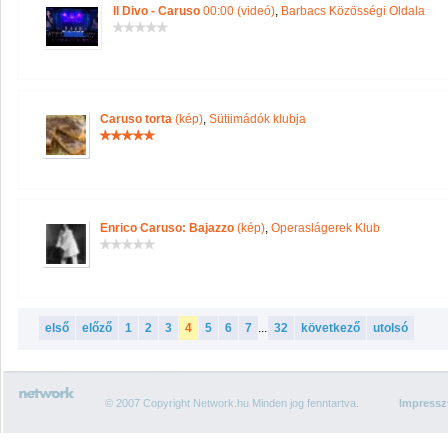
Il Divo - Caruso
00:00 (videó)
,
Barbacs Közösségi Oldala
Caruso torta
(kép)
,
Sütiimádók klubja
Enrico Caruso: Bajazzo
(kép)
,
Operaslágerek Klub
első
előző
1
2
3
4
5
6
7
...
32
következő
utolsó
© 2007 Copyright Network.hu Minden jog fenntartva.
Impress