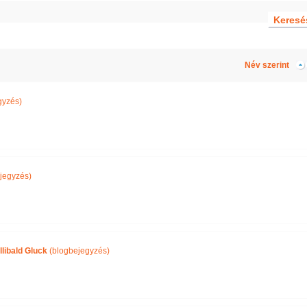
Név szerint
gyzés)
jegyzés)
llibald Gluck
(blogbejegyzés)