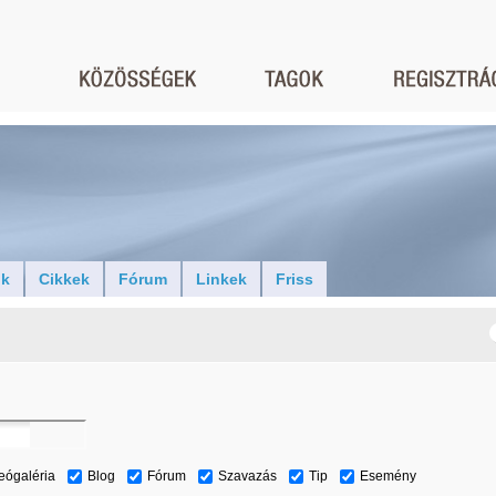
ók
Cikkek
Fórum
Linkek
Friss
eógaléria
Blog
Fórum
Szavazás
Tip
Esemény