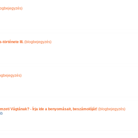
logbejegyzés)
története III.
(blogbejegyzés)
ogbejegyzés)
emzeti Vágtának? - Írja ide a benyomásait, beszámolóját!
(blogbejegyzés)
ub