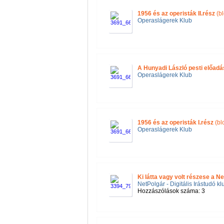
1956 és az operisták II.rész
(b
Operaslágerek Klub
A Hunyadi László pesti előadás-
Operaslágerek Klub
1956 és az operisták I.rész
(bl
Operaslágerek Klub
Ki látta vagy volt részese a N
NetPolgár - Digitális Irástudó kl
Hozzászólások száma: 3